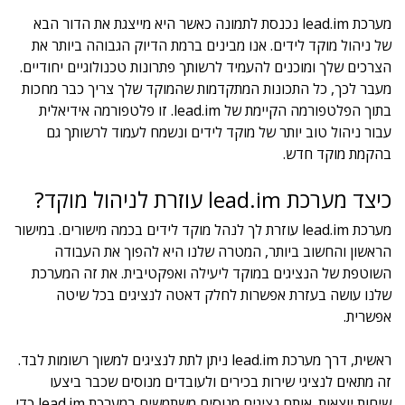
מערכת lead.im נכנסת לתמונה כאשר היא מייצגת את הדור הבא
של ניהול מוקד לידים. אנו מבינים ברמת הדיוק הגבוהה ביותר את
הצרכים שלך ומוכנים להעמיד לרשותך פתרונות טכנולוגיים יחודיים.
מעבר לכך, כל התכונות המתקדמות שהמוקד שלך צריך כבר מחכות
בתוך הפלטפורמה הקיימת של lead.im. זו פלטפורמה אידיאלית
עבור ניהול טוב יותר של מוקד לידים ונשמח לעמוד לרשותך גם
בהקמת מוקד חדש.
כיצד מערכת lead.im עוזרת לניהול מוקד?
מערכת lead.im עוזרת לך לנהל מוקד לידים בכמה מישורים. במישור
הראשון והחשוב ביותר, המטרה שלנו היא להפוך את העבודה
השוטפת של הנציגים במוקד ליעילה ואפקטיבית. את זה המערכת
שלנו עושה בעזרת אפשרות לחלק דאטה לנציגים בכל שיטה
אפשרית.
ראשית, דרך מערכת lead.im ניתן לתת לנציגים למשוך רשומות לבד.
זה מתאים לנציגי שירות בכירים ולעובדים מנוסים שכבר ביצעו
שיחות יוצאות. אותם נציגים מנוסים משתמשים במערכת lead.im כדי