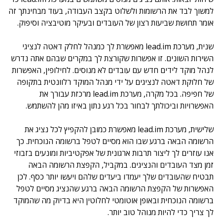
למשוך לבד את הרשומות ולשלוט בקצב העבודה, בעוד מבחינתך זה
אומר תחושת שביעות רצון של העובדים ובעיקר מוטיבציה וסיפוק.
שנית, מערכת lead.im מאפשרת לך כמנהל לחלק דאטה לנציגי
השירות השונים. זו אפשרות שקורצת לך במקרים שבהם אתה נדרש
לנהל מוקד לידים חדש עם עובדים לא מנוסים. לחילופין, האפשרות
של חלוקת דאטה לנציגים על ידי מנהל המוקד רלוונטית בתקופה
של חפיפה. בכל מקרה, מערכת lead.im מרכזת עבורך את
האפשרויות וביכולתך לבחור בכל רגע נתון באיזו מהן להשתמש.
שלישית, מערכת lead.im מאפשרת כמובן להקפיץ לכל נציג את
הרשומה הבאה ברגע שבו הוא מסיים לטפל ברשומה הנוכחית. כך
אנו עוזרים לך ליצור תרבות ארגונית של אפקטיביות ומונעים בזבוזי
זמן מצד העובדים והנציגים. במקביל, הקפצת הרשומה הבאה
תבטיח שהעובדים שלך יעמדו ביעדים שלהם ויעשו יותר כסף. לכן
האפשרות של הקפצת הרשומה הבאה ברגע שהנציג מסיים לטפל
ברשומה הנוכחית ובאופן אוטומטי לחלוטין היא בדיוק מה שהמוקד
לך צריך כדי להיות מנוהל טוב יותר.