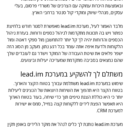
ובאמצעות היכרות עמוקה עם הצרכים של משרדי פרסום, בעלי
עסקים, מנהלי שיווק ומוקדי קול סנטר ברחבי הארץ.
מלבד האמור לעיל, מערכת lead.im מאפשרת לסגור חודש בלחיצת
כפתור ויש בה תכונות מתקדמות לניהול כספים ודוחות. בעזרת ניהול
הכספים והדוחות יהיה לך קל יותר להתחשבן מול ספקי דאטה ומול
הלקוחות ולדעת איפה אתה עומד בכל רגע נתון. מעקב מן הסוג הזה
ישפר פלאים את שיטת העבודה של המוקד וישדר גם לעובדים שלך
שהם נמצאים בסביבה מתקדמת שמעריכה יעילות וביצועים.
משתלם לך להשקיע במערכת lead.im
שימוש במערכת lead.im משתלמת עבורך בטווח הקצר והארוך.
בטווח הקצר היא תהפוך את השיחות היוצאות של הנציגים ליעילות
יותר כי היא כוללת הצגת טיפים תוך כדי שיחה, בעוד בטווח הארוך
היא תאפשר הפצת לידים ללקוחות קצה במייל, סמס או ישירות
למערכת CRM.
מערכת lead.im נותנת לך כלים לנהל את מוקד הלידים באופן תקין